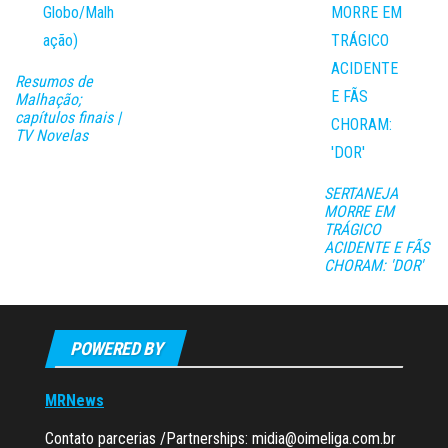
Resumos de
Malhação;
capítulos finais |
TV Novelas
SERTANEJA
MORRE EM
TRÁGICO
ACIDENTE E FÃS
CHORAM: 'DOR'
POWERED BY
MRNews
Contato parcerias /Partnerships:
midia@oimeliga.com.br