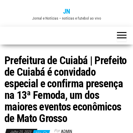
Skip
JN
to
Jornal e Notícias – notícias e futebol ao vivo
the
content
Prefeitura de Cuiabá | Prefeito
de Cuiabá é convidado
especial e confirma presença
na 13ª Femoda, um dos
maiores eventos econômicos
de Mato Grosso
Por
ADMIN
Julho 25, 2023