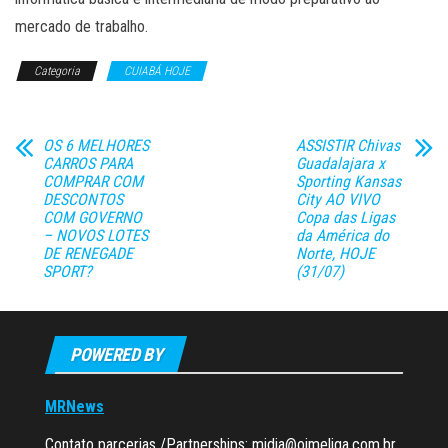
mercado de trabalho.
Categoria
CUIABÁ HOJE
OS 6 MELHORES
ASSISTIR Chivas
CARROS PARA
Guadalajara x
COMPRAR COM
Sporting Kansas
DESCONTOS
City AO VIVO
COM GOVERNO
Copa das Ligas
– NOVOS LOTES
da América do
DE RENEGADE
Norte, HOJE
SPORT?
(31/07)
POWERED BY
MRNews
Contato parcerias /Partnerships:
midia@oimeliga.com.br