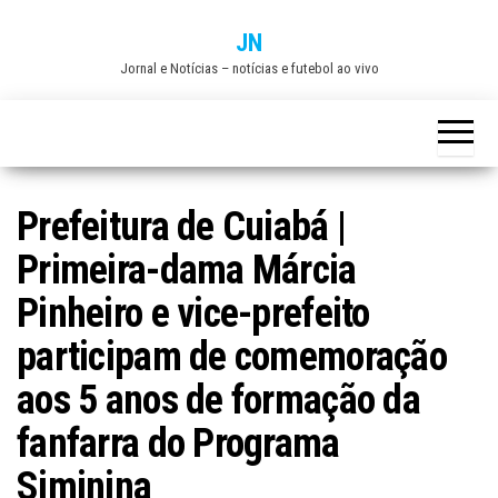
Skip
JN
to
Jornal e Notícias – notícias e futebol ao vivo
the
content
Prefeitura de Cuiabá |
Primeira-dama Márcia
Pinheiro e vice-prefeito
participam de comemoração
aos 5 anos de formação da
fanfarra do Programa
Siminina