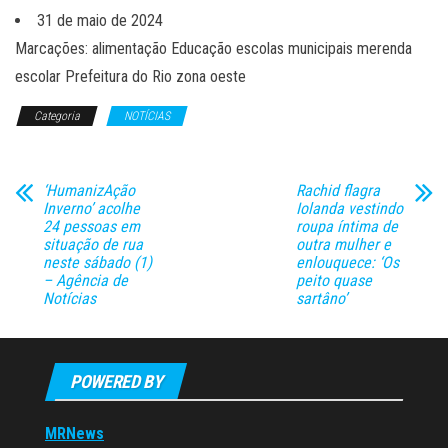
31 de maio de 2024
Marcações: alimentação Educação escolas municipais merenda
escolar Prefeitura do Rio zona oeste
Categoria
NOTÍCIAS
‘HumanizAção
Rachid flagra
Inverno’ acolhe
Iolanda vestindo
24 pessoas em
roupa íntima de
situação de rua
outra mulher e
neste sábado (1)
enlouquece: ‘Os
– Agência de
peito quase
Notícias
sartâno’
POWERED BY
MRNews