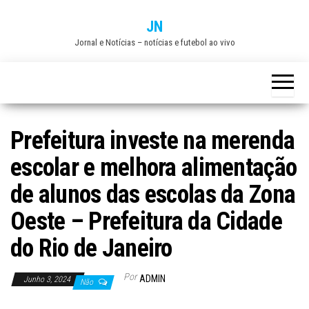
Skip
JN
to
Jornal e Notícias – notícias e futebol ao vivo
the
content
Prefeitura investe na merenda
escolar e melhora alimentação
de alunos das escolas da Zona
Oeste – Prefeitura da Cidade
do Rio de Janeiro
Por
ADMIN
Junho 3, 2024
Não