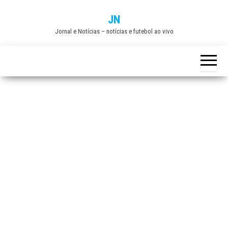
Skip
JN
to
Jornal e Notícias – notícias e futebol ao vivo
the
content