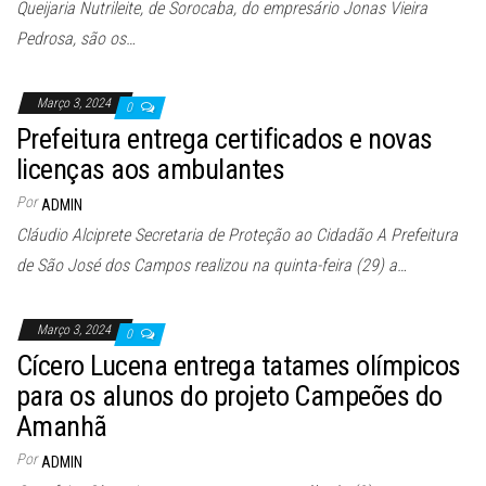
Queijaria Nutrileite, de Sorocaba, do empresário Jonas Vieira
Pedrosa, são os…
Março 3, 2024
0
Prefeitura entrega certificados e novas
licenças aos ambulantes
Por
ADMIN
Cláudio Alciprete Secretaria de Proteção ao Cidadão A Prefeitura
de São José dos Campos realizou na quinta-feira (29) a…
Março 3, 2024
0
Cícero Lucena entrega tatames olímpicos
para os alunos do projeto Campeões do
Amanhã
Por
ADMIN