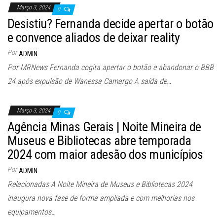
Março 3, 2024
0
Desistiu? Fernanda decide apertar o botão
e convence aliados de deixar reality
Por
ADMIN
Por MRNews Fernanda cogita apertar o botão e abandonar o BBB
24 após expulsão de Wanessa Camargo A saída de…
Março 3, 2024
0
Agência Minas Gerais | Noite Mineira de
Museus e Bibliotecas abre temporada
2024 com maior adesão dos municípios
Por
ADMIN
Relacionadas A Noite Mineira de Museus e Bibliotecas 2024
inaugura nova fase de forma ampliada e com melhorias nos
equipamentos…