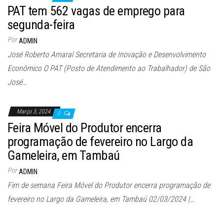
PAT tem 562 vagas de emprego para
segunda-feira
Por
ADMIN
José Roberto Amaral Secretaria de Inovação e Desenvolvimento
Econômico O PAT (Posto de Atendimento ao Trabalhador) de São
José…
Março 3, 2024
0
Feira Móvel do Produtor encerra
programação de fevereiro no Largo da
Gameleira, em Tambaú
Por
ADMIN
Fim de semana Feira Móvel do Produtor encerra programação de
fevereiro no Largo da Gameleira, em Tambaú 02/03/2024 |…