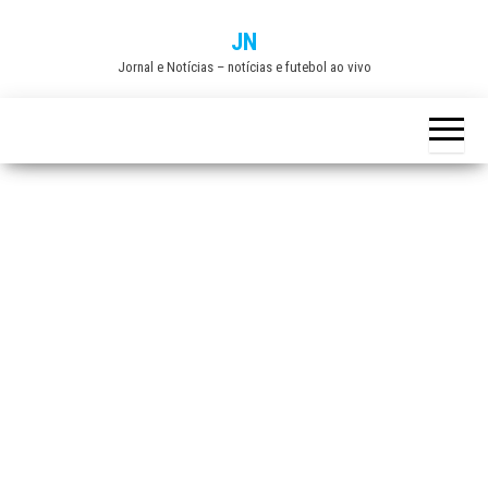
Skip
JN
to
Jornal e Notícias – notícias e futebol ao vivo
the
content