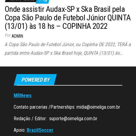
0
Onde assistir Audax-SP x Ska Brasil pela
Copa São Paulo de Futebol Júnior QUINTA
(13/01) às 18 hs – COPINHA 2022
Por
ADMIN
A Copa São Paulo de Futebol Júnior, ou Copinha DE 2022, TERÁ a
partida entre Audax-SP x Ska Brasil hoje, QUINTA (13/01) às…
POWERED BY
MRNews
Contato parcerias /Partnerships:
midia@oimeliga.com.br
Redação / Editor:
suporte@oimeliga.com.br
Apoio:
BrazilSoccer