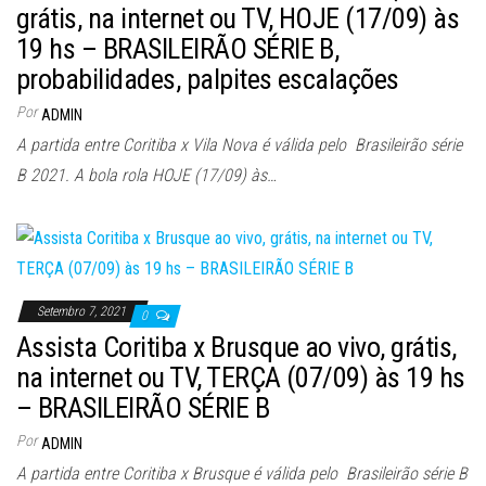
grátis, na internet ou TV, HOJE (17/09) às
19 hs – BRASILEIRÃO SÉRIE B,
probabilidades, palpites escalações
Por
ADMIN
A partida entre Coritiba x Vila Nova é válida pelo Brasileirão série
B 2021. A bola rola HOJE (17/09) às…
Setembro 7, 2021
0
Assista Coritiba x Brusque ao vivo, grátis,
na internet ou TV, TERÇA (07/09) às 19 hs
– BRASILEIRÃO SÉRIE B
Por
ADMIN
A partida entre Coritiba x Brusque é válida pelo Brasileirão série B