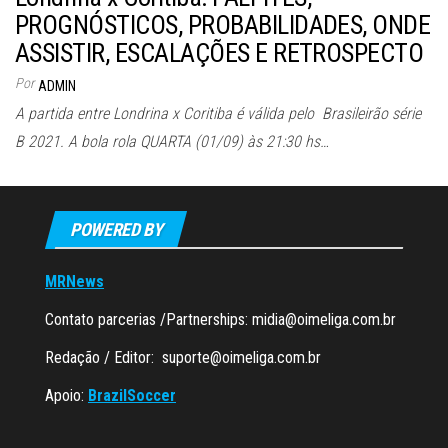
PROGNÓSTICOS, PROBABILIDADES, ONDE
ASSISTIR, ESCALAÇÕES E RETROSPECTO
Por
ADMIN
A partida entre Londrina x Coritiba é válida pelo Brasileirão série
B 2021. A bola rola QUARTA (01/09) às 21:30 hs…
POWERED BY
MRNews
Contato parcerias /Partnerships:
midia@oimeliga.com.br
Redação / Editor:
suporte@oimeliga.com.br
Apoio:
BrazilSoccer