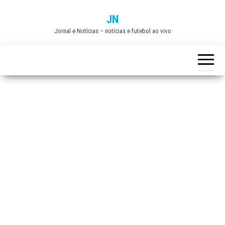
Skip
JN
to
Jornal e Notícias – notícias e futebol ao vivo
the
content