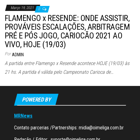
Março 19, 2021
0
FLAMENGO x RESENDE: ONDE ASSISTIR,
PROVÁVEIS ESCALAÇÕES, ARBITRAGEM
PRÉ E PÓS JOGO, CARIOCÃO 2021 AO
VIVO, HOJE (19/03)
Por
ADMIN
A partida entre Flamengo x Resende acontece HOJE (19/03) às
21 hs. A partida é válida pelo Campeonato Carioca de…
POWERED BY
MRNews
Contato parcerias /Partnerships:
midia@oimeliga.com.br
Redação / Editor:
suporte@oimeliga.com.br