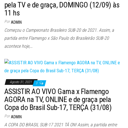
pela TV e de graça, DOMINGO (12/09) às
11 hs
Por
ADMIN
Começou o Campeonato Brasileiro SUB-20 de 2021. Assim, a
partida entre Flamengo x São Paulo do Brasileirão SUB-20
acontece hoje,…
Agosto 31, 2021
0
ASSISTIR AO VIVO Gama x Flamengo
AGORA na TV, ONLINE e de graça pela
Copa do Brasil Sub-17, TERÇA (31/08)
Por
ADMIN
A COPA DO BRASIL SUB-17 2021 TÁ ON! Assim, a partida entre