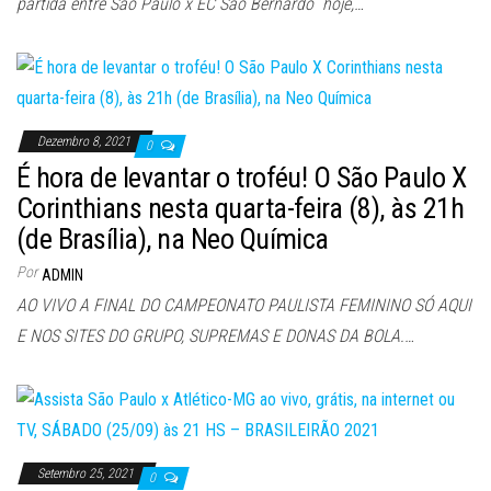
partida entre São Paulo x EC São Bernardo hoje,…
Dezembro 8, 2021
0
É hora de levantar o troféu! O São Paulo X
Corinthians nesta quarta-feira (8), às 21h
(de Brasília), na Neo Química
Por
ADMIN
AO VIVO A FINAL DO CAMPEONATO PAULISTA FEMININO SÓ AQUI
E NOS SITES DO GRUPO, SUPREMAS E DONAS DA BOLA.…
Setembro 25, 2021
0