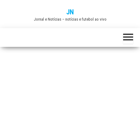
Skip
JN
to
Jornal e Notícias – notícias e futebol ao vivo
the
content