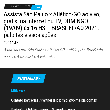
Setembro 17, 2021
0
Assista São Paulo x Atlético-GO ao vivo,
grátis, na internet ou TV, DOMINGO
(19/09) às 16 HS – BRASILEIRÃO 2021,
palpites e escalações
Por
ADMIN
A partida entre São Paulo x Atlético-GO é válida pelo Brasileirão
da série A DE 2021 e A bola rola…
POWERED BY
MRNews
Contato parcerias /Partnerships:
midia@oimeliga.com.br
Redação / Editor:
suporte@oimeliga.com.br