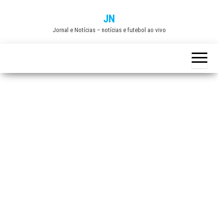
Skip
JN
to
Jornal e Notícias – notícias e futebol ao vivo
the
content