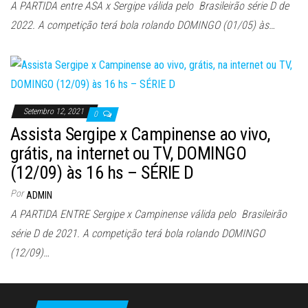
A PARTIDA entre ASA x Sergipe válida pelo Brasileirão série D de
2022. A competição terá bola rolando DOMINGO (01/05) às…
Setembro 12, 2021
0
Assista Sergipe x Campinense ao vivo,
grátis, na internet ou TV, DOMINGO
(12/09) às 16 hs – SÉRIE D
Por
ADMIN
A PARTIDA ENTRE Sergipe x Campinense válida pelo Brasileirão
série D de 2021. A competição terá bola rolando DOMINGO
(12/09)…