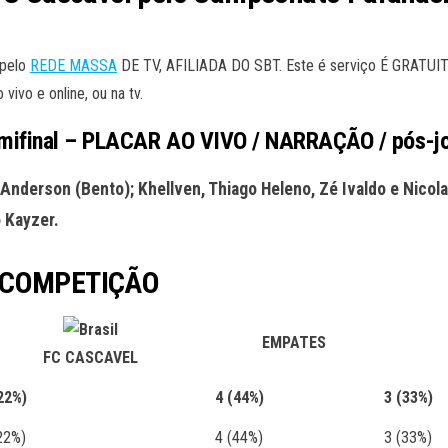
 pelo
REDE MASSA
DE TV, AFILIADA DO SBT. Este é serviço É GRATUIT
ivo e online, ou na tv.
emifinal – PLACAR AO VIVO / NARRAÇÃO / pós-j
rson (Bento); Khellven, Thiago Heleno, Zé Ivaldo e Nicolas;
 Kayzer.
 COMPETIÇÃO
EMPATES
FC CASCAVEL
22%)
4
(44%)
3
(33%)
22%)
4 (44%)
3 (33%)