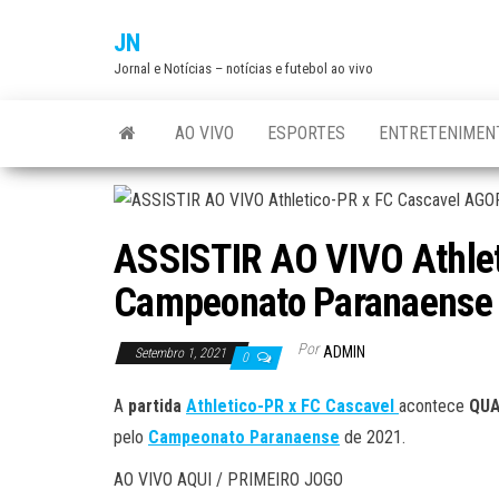
Skip
JN
to
Jornal e Notícias – notícias e futebol ao vivo
the
content
AO VIVO
ESPORTES
ENTRETENIMEN
ASSISTIR AO VIVO Athlet
Campeonato Paranaense
Por
ADMIN
Setembro 1, 2021
0
A
partida
Athletico-PR x FC Cascavel
acontece
QUAR
pelo
Campeonato Paranaense
de 2021.
AO VIVO AQUI / PRIMEIRO JOGO