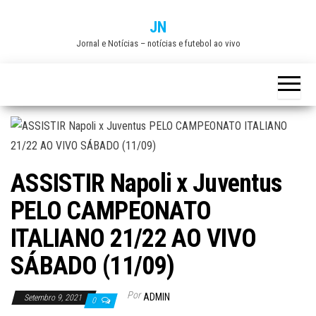
Skip
JN
to
Jornal e Notícias – notícias e futebol ao vivo
the
content
ASSISTIR Napoli x Juventus
PELO CAMPEONATO
ITALIANO 21/22 AO VIVO
SÁBADO (11/09)
Por
ADMIN
Setembro 9, 2021
0