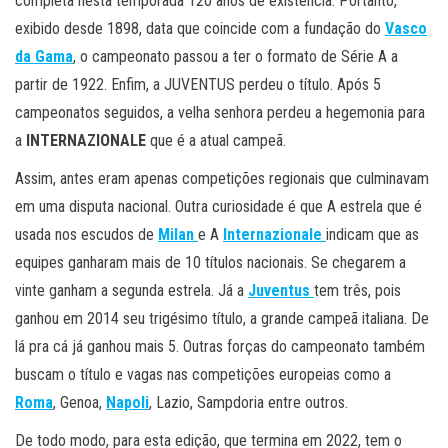
completa nesta temporada 120 anos de existência. Portanto,
exibido desde 1898, data que coincide com a fundação do
Vasco
da Gama
, o campeonato passou a ter o formato de Série A a
partir de 1922. Enfim, a JUVENTUS perdeu o título. Após 5
campeonatos seguidos, a velha senhora perdeu a hegemonia para
a
INTERNAZIONALE
que é a atual campeã.
Assim, antes eram apenas competições regionais que culminavam
em uma disputa nacional. Outra curiosidade é que A estrela que é
usada nos escudos de
Milan
e A
Internazionale
indicam que as
equipes ganharam mais de 10 títulos nacionais. Se chegarem a
vinte ganham a segunda estrela. Já a
Juventus
tem três, pois
ganhou em 2014 seu trigésimo título, a grande campeã italiana. De
lá pra cá já ganhou mais 5. Outras forças do campeonato também
buscam o título e vagas nas competições europeias como a
Roma
, Genoa,
Napoli
, Lazio, Sampdoria entre outros.
De todo modo, para esta edição, que termina em 2022, tem o