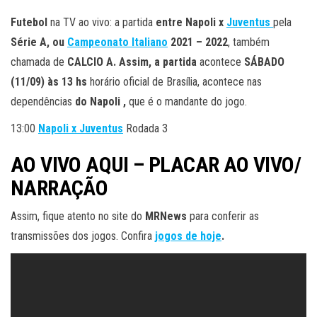
Futebol
na TV ao vivo: a partida
entre Napoli x
Juventus
pela
S
érie A, ou
Campeonato Italiano
2021 – 2022
, também
chamada de
CALCIO A. Assim, a partida
acontece
SÁBADO
(11/09) às 13 hs
horário oficial de Brasília, acontece nas
dependências
do Napoli ,
que é o mandante do jogo.
13:00
Napoli x Juventus
Rodada 3
AO VIVO AQUI – PLACAR AO VIVO/
NARRAÇÃO
Assim, fique atento no site do
MRNews
para conferir as
transmissões dos jogos. Confira
jogos de hoje
.