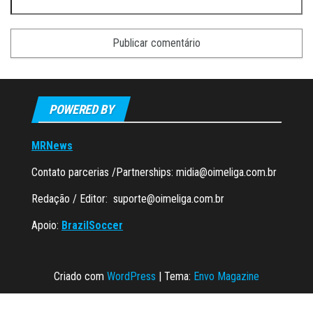
POWERED BY
MRNews
Contato parcerias /Partnerships:
midia@oimeliga.com.br
Redação / Editor:
suporte@oimeliga.com.br
Apoio:
BrazilSoccer
Criado com
WordPress
|
Tema:
Envo Magazine