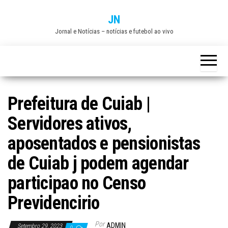
Skip
JN
to
Jornal e Notícias – notícias e futebol ao vivo
the
content
Prefeitura de Cuiab |
Servidores ativos,
aposentados e pensionistas
de Cuiab j podem agendar
participao no Censo
Previdencirio
Por
ADMIN
Setembro 29, 2023