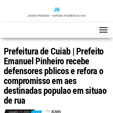
Skip
JN
to
Jornal e Notícias – notícias e futebol ao vivo
the
content
Prefeitura de Cuiab | Prefeito
Emanuel Pinheiro recebe
defensores pblicos e refora o
compromisso em aes
destinadas populao em situao
de rua
Por
ADMIN
Outubro 11, 2023