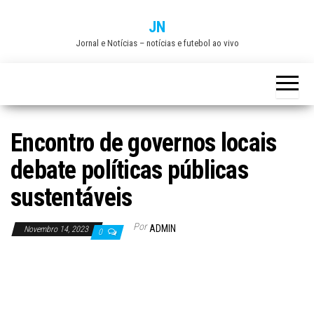
Skip
JN
to
Jornal e Notícias – notícias e futebol ao vivo
the
content
Encontro de governos locais
debate políticas públicas
sustentáveis
Por
ADMIN
Novembro 14, 2023
0