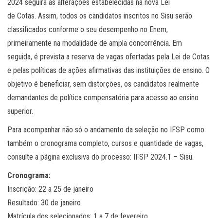
2024 seguirá as
alterações
estabelecidas na nova
Lei
de
Cotas
.
Assim, t
odos
os candidatos inscritos no Sisu serão
classificados conforme o seu desempenho no
E
nem
,
primeiramente
na modalidade de ampla concorrência
.
Em
seguida,
é prevista
a reserva de vagas ofertadas pela Lei de Cotas
e pelas políticas de ações afirmativas das instituições de ensino
. O
objetivo é beneficiar,
sem distorções, os candidatos realmente
demandantes de política compensatória para acesso ao ensino
superior.
Para acompanhar não só o andamento da seleção no IFSP como
também o cronograma completo, cursos e quantidade de vagas,
consulte a página exclusiva do processo: IFSP 2024.1 – Sisu
.
Cronograma:
Inscrição: 22 a 25 de janeiro
Resultado: 30 de janeiro
Matrícula dos selecionados: 1 a 7 de fevereiro