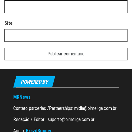
Site
POWERED BY
MRNews
Contato parcerias /Partnerships:
midia@oimeliga.com.br
Redação / Editor:
suporte@oimeliga.com.br
Apoio:
BrazilSoccer