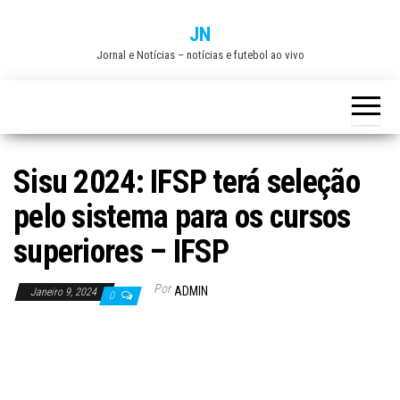
Skip
JN
to
Jornal e Notícias – notícias e futebol ao vivo
the
content
Sisu 2024: IFSP terá seleção
pelo sistema para os cursos
superiores – IFSP
Por
ADMIN
Janeiro 9, 2024
0