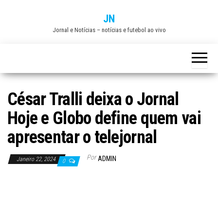
Skip
JN
to
Jornal e Notícias – notícias e futebol ao vivo
the
content
César Tralli deixa o Jornal
Hoje e Globo define quem vai
apresentar o telejornal
Por
ADMIN
Janeiro 22, 2024
0