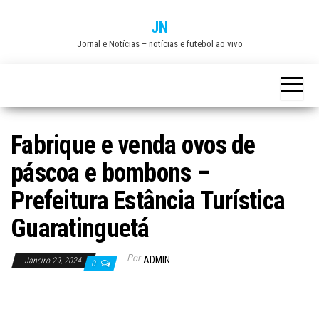
Skip
JN
to
Jornal e Notícias – notícias e futebol ao vivo
the
content
Fabrique e venda ovos de
páscoa e bombons –
Prefeitura Estância Turística
Guaratinguetá
Por
ADMIN
Janeiro 29, 2024
0