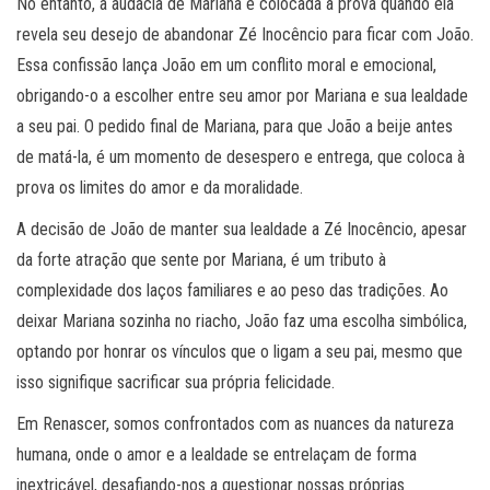
No entanto, a audácia de Mariana é colocada à prova quando ela
revela seu desejo de abandonar Zé Inocêncio para ficar com João.
Essa confissão lança João em um conflito moral e emocional,
obrigando-o a escolher entre seu amor por Mariana e sua lealdade
a seu pai. O pedido final de Mariana, para que João a beije antes
de matá-la, é um momento de desespero e entrega, que coloca à
prova os limites do amor e da moralidade.
A decisão de João de manter sua lealdade a Zé Inocêncio, apesar
da forte atração que sente por Mariana, é um tributo à
complexidade dos laços familiares e ao peso das tradições. Ao
deixar Mariana sozinha no riacho, João faz uma escolha simbólica,
optando por honrar os vínculos que o ligam a seu pai, mesmo que
isso signifique sacrificar sua própria felicidade.
Em Renascer, somos confrontados com as nuances da natureza
humana, onde o amor e a lealdade se entrelaçam de forma
inextricável, desafiando-nos a questionar nossas próprias