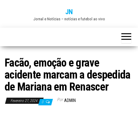
Skip
JN
to
Jornal e Notícias – notícias e futebol ao vivo
the
content
Facão, emoção e grave
acidente marcam a despedida
de Mariana em Renascer
Por
ADMIN
Fevereiro 27, 2024
0