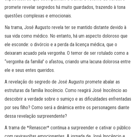
promete revelar segredos há muito guardados, trazendo à tona
questões complexas e emocionais.
Na trama, José Augusto revela ter se mantido distante devido à
sua vida como médico. No entanto, há um aspecto doloroso que
ele esconde: o divórcio e a perda da licença médica, que o
deixaram acuado pela vergonha. O temor de ser rotulado como a
“vergonha da família” o afastou, criando uma lacuna dolorosa entre
ele e seus entes queridos.
A revelação do segredo de José Augusto promete abalar as
estruturas da família Inocêncio. Como reagirá José Inocêncio ao
descobrir a verdade sobre o sumiço e as dificuldades enfrentadas
por seu filho? Como será a dinâmica entre os personagens diante
dessa revelação surpreendente?
A trama de *Renascer* continua a surpreender e cativar o público
com reviravoltas emocionantes. A jornada de José Inocêncio e